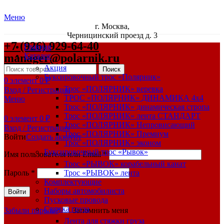
Меню
г. Москва,
Черницинский проезд д. 3
+7 (926) 929-64-40
Главная
manager@polarnik.ru
Каталог
Акция
Поиск
Буксировочный трос «Полярник»
0
элемент
0
₽
Трос «ПОЛЯРНИК» веревка
Вход / Регистрация
ТРОС «ПОЛЯРНИК» ДИНАМИКА 4х4
Меню
Трос «ПОЛЯРНИК» динамическая стропа
Трос «ПОЛЯРНИК» лента СТАНДАРТ
0
элемент
0
₽
Трос «ПОЛЯРНИК» Непровисающий
Вход / Регистрация
Трос «ПОЛЯРНИК» Премиум
Войти
Создать аккаунт
Трос «ПОЛЯРНИК» эконом
Буксировочный трос «Рывок»
Имя пользователя или Email
*
Трос «РЫВОК» корабельный канат
Пароль
*
Трос «РЫВОК» лента
Комплектующие
Наборы автомобилиста
Войти
Пусковые провода
Стяжка груза
Забыли пароль?
Запомнить меня
Лента для стяжки груза