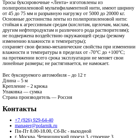
Тросы буксировочные «Лента» изготовлены из
полипропиленовой мультифиламентной нити, имеют ширину
от 45 до 75 мм и разрывную нагрузку от 5000 до 20000 кг.
Основные достоинства ленты из полипропиленовой нити:
стойкая к агрессивным средам (кислотам, щелочам, маслам,
другим нефтепродуктам и различного рода растворителям);
не подвержена воздействию окружающей среды (резкому
изменению влажности и температуры);
сохраняет свои физико-механические свойства при изменении
влажности и температуры в пределах от -70°С до +100°С;
на протяжении всего срока эксплуатации не меняет свои
линейные размеры; не растягивается, не намокает.
Вес буксируемого автомобиля – до 12 т
Длина – 5 м
Крепление – 2 крюка
Упаковка — сумка
Страна производитель — Россия
Контакты
+7 (926) 929-64-40
manager@polarnik.ru
Пн-Пт 8.00-18.00, Сб-Вс - выходной
г. Москва, Черницинский проезд 3, строение 3