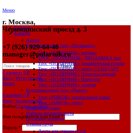
Меню
г. Москва,
Черницинский проезд д. 3
Главная
Каталог
Акция
+7 (926) 929-64-40
Буксировочный трос «Полярник»
manager@polarnik.ru
Трос «ПОЛЯРНИК» веревка
ТРОС «ПОЛЯРНИК» ДИНАМИКА 4х4
Трос «ПОЛЯРНИК» динамическая стропа
Поиск
Трос «ПОЛЯРНИК» лента СТАНДАРТ
0
элемент
0
₽
Трос «ПОЛЯРНИК» Непровисающий
Вход / Регистрация
Трос «ПОЛЯРНИК» Премиум
Меню
Трос «ПОЛЯРНИК» эконом
Буксировочный трос «Рывок»
0
элемент
0
₽
Трос «РЫВОК» корабельный канат
Вход / Регистрация
Трос «РЫВОК» лента
Войти
Создать аккаунт
Комплектующие
Наборы автомобилиста
Имя пользователя или Email
*
Пусковые провода
Стяжка груза
Пароль
*
Лента для стяжки груза