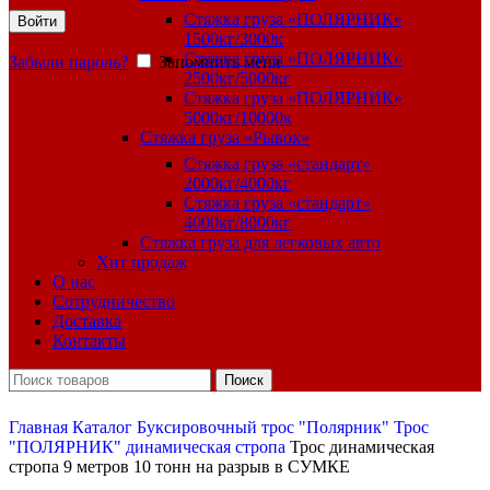
Стяжка груза «ПОЛЯРНИК»
Войти
1500кг/3000к
Стяжка груза «ПОЛЯРНИК»
Забыли пароль?
Запомнить меня
2500кг/5000кг
Стяжка груза «ПОЛЯРНИК»
5000кг/10000к
Стяжка груза «Рывок»
Стяжка груза «стандарт»
2000кг/4000кг
Стяжка груза «стандарт»
4000кг/8000кг
Стяжка груза для легковых авто
Хит продаж
О нас
Сотрудничество
Доставка
Контакты
Поиск
Главная
Каталог
Буксировочный трос "Полярник"
Трос
"ПОЛЯРНИК" динамическая стропа
Трос динамическая
стропа 9 метров 10 тонн на разрыв в СУМКЕ