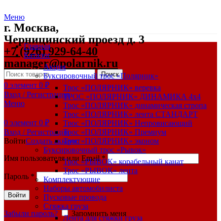
Меню
г. Москва,
Черницинский проезд д. 3
Главная
+7 (926) 929-64-40
Каталог
manager@polarnik.ru
Акция
Поиск
Буксировочный трос «Полярник»
0
элемент
0
₽
Трос «ПОЛЯРНИК» веревка
Вход / Регистрация
ТРОС «ПОЛЯРНИК» ДИНАМИКА 4х4
Меню
Трос «ПОЛЯРНИК» динамическая стропа
Трос «ПОЛЯРНИК» лента СТАНДАРТ
0
элемент
0
₽
Трос «ПОЛЯРНИК» Непровисающий
Вход / Регистрация
Трос «ПОЛЯРНИК» Премиум
Войти
Создать аккаунт
Трос «ПОЛЯРНИК» эконом
Буксировочный трос «Рывок»
Имя пользователя или Email
*
Трос «РЫВОК» корабельный канат
Трос «РЫВОК» лента
Пароль
*
Комплектующие
Наборы автомобилиста
Войти
Пусковые провода
Стяжка груза
Забыли пароль?
Запомнить меня
Лента для стяжки груза