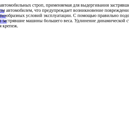
обильных строп, применяемая для выдергивания застрявшего 
им автомобилем, что предупреждает возникновение повреждени
0к
азнообразных условий эксплуатации. С помощью правильно подо
0кг
 застрявшие машины большего веса. Удлинение динамической ст
00к
я крепеж.