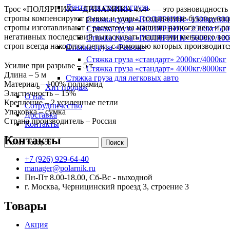
Лента для стяжки груза
Трос «ПОЛЯРНИК» «ДИНАМИКА 4х4» — это разновидность автом
стропы компенсируют рывки и удары, создаваемые буксирующ
Стяжка груза «ПОЛЯРНИК» 1500кг/300
стропы изготавливают с расчетом на машины разного веса и р
Стяжка груза «ПОЛЯРНИК» 2500кг/500
негативных последствий вытаскивать машинами меньшего веса
Стяжка груза «ПОЛЯРНИК» 5000кг/100
строп всегда находятся петли, с помощью которых производитс
Стяжка груза «Рывок»
Стяжка груза «стандарт» 2000кг/4000кг
Усилие при разрыве – 5 т
Стяжка груза «стандарт» 4000кг/8000кг
Длина – 5 м
Стяжка груза для легковых авто
Материал – 100% полиамид
Хит продаж
Эластичность – 15%
О нас
Крепление – 2 усиленные петли
Сотрудничество
Упаковка – сумка
Доставка
Страна производитель – Россия
Контакты
Контакты
Поиск
+7 (926) 929-64-40
manager@polarnik.ru
Пн-Пт 8.00-18.00, Сб-Вс - выходной
г. Москва, Черницинский проезд 3, строение 3
Товары
Акция