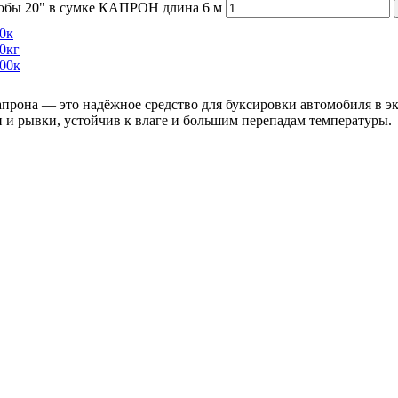
кобы 20" в сумке КАПРОН длина 6 м
0к
0кг
00к
прона — это надёжное средство для буксировки автомобиля в эк
 и рывки, устойчив к влаге и большим перепадам температуры.