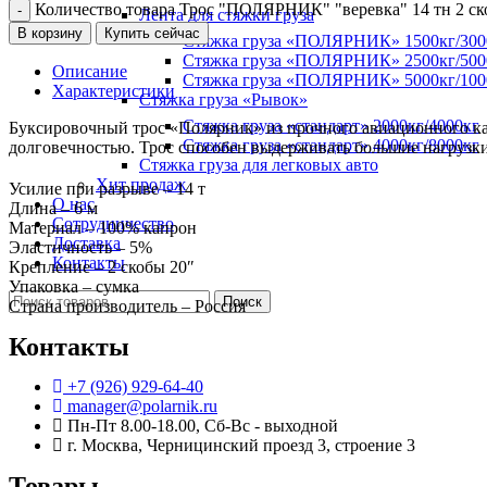
Количество товара Трос "ПОЛЯРНИК" "веревка" 14 тн 2 с
Лента для стяжки груза
В корзину
Купить сейчас
Стяжка груза «ПОЛЯРНИК» 1500кг/300
Стяжка груза «ПОЛЯРНИК» 2500кг/500
Описание
Стяжка груза «ПОЛЯРНИК» 5000кг/100
Характеристики
Стяжка груза «Рывок»
Стяжка груза «стандарт» 2000кг/4000кг
Буксировочный трос «Полярник» из прочного авиационного ка
Стяжка груза «стандарт» 4000кг/8000кг
долговечностью. Трос способен выдерживать большие нагрузки
Стяжка груза для легковых авто
Хит продаж
Усилие при разрыве – 14 т
О нас
Длина – 6 м
Сотрудничество
Материал – 100% капрон
Доставка
Эластичность – 5%
Контакты
Крепление – 2 скобы 20″
Упаковка – сумка
Поиск
Страна производитель – Россия
Контакты
+7 (926) 929-64-40
manager@polarnik.ru
Пн-Пт 8.00-18.00, Сб-Вс - выходной
г. Москва, Черницинский проезд 3, строение 3
Товары