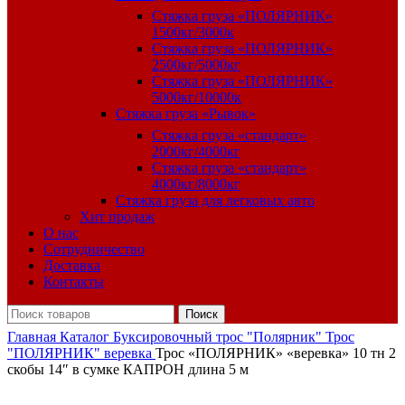
Стяжка груза «ПОЛЯРНИК»
1500кг/3000к
Стяжка груза «ПОЛЯРНИК»
2500кг/5000кг
Стяжка груза «ПОЛЯРНИК»
5000кг/10000к
Стяжка груза «Рывок»
Стяжка груза «стандарт»
2000кг/4000кг
Стяжка груза «стандарт»
4000кг/8000кг
Стяжка груза для легковых авто
Хит продаж
О нас
Сотрудничество
Доставка
Контакты
Поиск
Главная
Каталог
Буксировочный трос "Полярник"
Трос
"ПОЛЯРНИК" веревка
Трос «ПОЛЯРНИК» «веревка» 10 тн 2
скобы 14″ в сумке КАПРОН длина 5 м