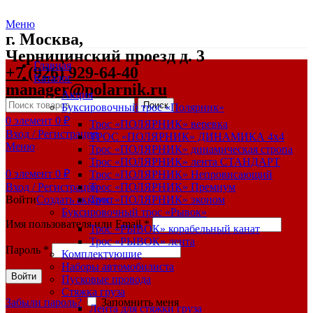
Меню
г. Москва,
Черницинский проезд д. 3
Главная
+7 (926) 929-64-40
Каталог
manager@polarnik.ru
Акция
Поиск
Буксировочный трос «Полярник»
0
элемент
0
₽
Трос «ПОЛЯРНИК» веревка
Вход / Регистрация
ТРОС «ПОЛЯРНИК» ДИНАМИКА 4х4
Меню
Трос «ПОЛЯРНИК» динамическая стропа
Трос «ПОЛЯРНИК» лента СТАНДАРТ
0
элемент
0
₽
Трос «ПОЛЯРНИК» Непровисающий
Вход / Регистрация
Трос «ПОЛЯРНИК» Премиум
Войти
Создать аккаунт
Трос «ПОЛЯРНИК» эконом
Буксировочный трос «Рывок»
Имя пользователя или Email
*
Трос «РЫВОК» корабельный канат
Трос «РЫВОК» лента
Пароль
*
Комплектующие
Наборы автомобилиста
Войти
Пусковые провода
Стяжка груза
Забыли пароль?
Запомнить меня
Лента для стяжки груза