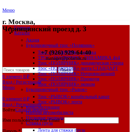
Меню
г. Москва,
Черницинский проезд д. 3
Главная
Каталог
Акция
Буксировочный трос «Полярник»
+7 (926) 929-64-40
Трос «ПОЛЯРНИК» веревка
ТРОС «ПОЛЯРНИК» ДИНАМИКА 4х4
manager@polarnik.ru
Трос «ПОЛЯРНИК» динамическая стропа
Трос «ПОЛЯРНИК» лента СТАНДАРТ
Поиск
Трос «ПОЛЯРНИК» Непровисающий
0
элемент
0
₽
Трос «ПОЛЯРНИК» Премиум
Вход / Регистрация
Трос «ПОЛЯРНИК» эконом
Меню
Буксировочный трос «Рывок»
Трос «РЫВОК» корабельный канат
0
элемент
0
₽
Трос «РЫВОК» лента
Вход / Регистрация
Комплектующие
Войти
Создать аккаунт
Наборы автомобилиста
Пусковые провода
Имя пользователя или Email
*
Стяжка груза
Лента для стяжки груза
Пароль
*