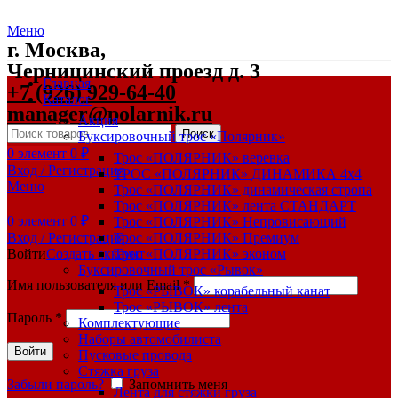
Меню
г. Москва,
Черницинский проезд д. 3
Главная
+7 (926) 929-64-40
Каталог
manager@polarnik.ru
Акция
Поиск
Буксировочный трос «Полярник»
0
элемент
0
₽
Трос «ПОЛЯРНИК» веревка
Вход / Регистрация
ТРОС «ПОЛЯРНИК» ДИНАМИКА 4х4
Меню
Трос «ПОЛЯРНИК» динамическая стропа
Трос «ПОЛЯРНИК» лента СТАНДАРТ
0
элемент
0
₽
Трос «ПОЛЯРНИК» Непровисающий
Вход / Регистрация
Трос «ПОЛЯРНИК» Премиум
Войти
Создать аккаунт
Трос «ПОЛЯРНИК» эконом
Буксировочный трос «Рывок»
Имя пользователя или Email
*
Трос «РЫВОК» корабельный канат
Трос «РЫВОК» лента
Пароль
*
Комплектующие
Наборы автомобилиста
Войти
Пусковые провода
Стяжка груза
Забыли пароль?
Запомнить меня
Лента для стяжки груза