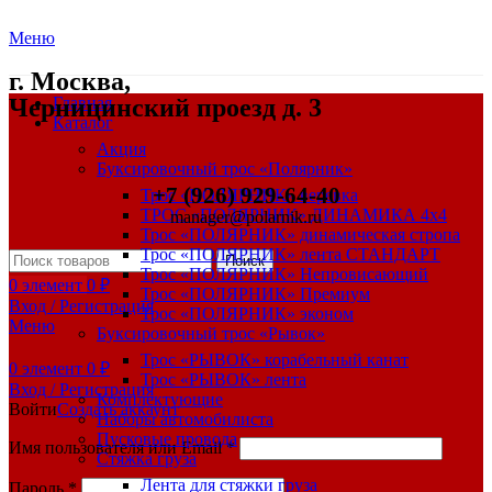
Меню
г. Москва,
Черницинский проезд д. 3
Главная
Каталог
Акция
Буксировочный трос «Полярник»
+7 (926) 929-64-40
Трос «ПОЛЯРНИК» веревка
ТРОС «ПОЛЯРНИК» ДИНАМИКА 4х4
manager@polarnik.ru
Трос «ПОЛЯРНИК» динамическая стропа
Трос «ПОЛЯРНИК» лента СТАНДАРТ
Поиск
Трос «ПОЛЯРНИК» Непровисающий
0
элемент
0
₽
Трос «ПОЛЯРНИК» Премиум
Вход / Регистрация
Трос «ПОЛЯРНИК» эконом
Меню
Буксировочный трос «Рывок»
Трос «РЫВОК» корабельный канат
0
элемент
0
₽
Трос «РЫВОК» лента
Вход / Регистрация
Комплектующие
Войти
Создать аккаунт
Наборы автомобилиста
Пусковые провода
Имя пользователя или Email
*
Стяжка груза
Лента для стяжки груза
Пароль
*