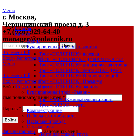
Меню
г. Москва,
Черницинский проезд д. 3
Главная
+7 (926) 929-64-40
Каталог
manager@polarnik.ru
Акция
Поиск
Буксировочный трос «Полярник»
0
элемент
0
₽
Трос «ПОЛЯРНИК» веревка
Вход / Регистрация
ТРОС «ПОЛЯРНИК» ДИНАМИКА 4х4
Меню
Трос «ПОЛЯРНИК» динамическая стропа
Трос «ПОЛЯРНИК» лента СТАНДАРТ
0
элемент
0
₽
Трос «ПОЛЯРНИК» Непровисающий
Вход / Регистрация
Трос «ПОЛЯРНИК» Премиум
Войти
Создать аккаунт
Трос «ПОЛЯРНИК» эконом
Буксировочный трос «Рывок»
Имя пользователя или Email
*
Трос «РЫВОК» корабельный канат
Трос «РЫВОК» лента
Пароль
*
Комплектующие
Наборы автомобилиста
Войти
Пусковые провода
Стяжка груза
Забыли пароль?
Запомнить меня
Лента для стяжки груза