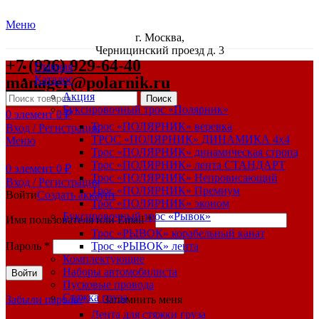
Меню
г. Москва,
Черницинский проезд д. 3
+7 (926) 929-64-40
Главная
manager@polarnik.ru
Каталог
Акция
Поиск
Буксировочный трос «Полярник»
0
элемент
0
₽
Трос «ПОЛЯРНИК» веревка
Вход / Регистрация
ТРОС «ПОЛЯРНИК» ДИНАМИКА 4х4
Меню
Трос «ПОЛЯРНИК» динамическая стропа
Трос «ПОЛЯРНИК» лента СТАНДАРТ
0
элемент
0
₽
Трос «ПОЛЯРНИК» Непровисающий
Вход / Регистрация
Трос «ПОЛЯРНИК» Премиум
Войти
Создать аккаунт
Трос «ПОЛЯРНИК» эконом
Буксировочный трос «Рывок»
Имя пользователя или Email
*
Трос «РЫВОК» корабельный канат
Пароль
*
Трос «РЫВОК» лента
Комплектующие
Наборы автомобилиста
Войти
Пусковые провода
Стяжка груза
Забыли пароль?
Запомнить меня
Лента для стяжки груза