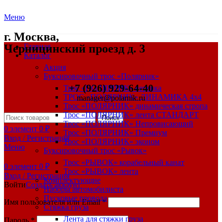
Меню
г. Москва,
Черницинский проезд д. 3
Главная
Каталог
Акция
Буксировочный трос «Полярник»
+7 (926) 929-64-40
Трос «ПОЛЯРНИК» веревка
ТРОС «ПОЛЯРНИК» ДИНАМИКА 4х4
manager@polarnik.ru
Трос «ПОЛЯРНИК» динамическая стропа
Трос «ПОЛЯРНИК» лента СТАНДАРТ
Поиск
Трос «ПОЛЯРНИК» Непровисающий
0
элемент
0
₽
Трос «ПОЛЯРНИК» Премиум
Вход / Регистрация
Трос «ПОЛЯРНИК» эконом
Меню
Буксировочный трос «Рывок»
Трос «РЫВОК» корабельный канат
0
элемент
0
₽
Трос «РЫВОК» лента
Вход / Регистрация
Комплектующие
Войти
Создать аккаунт
Наборы автомобилиста
Пусковые провода
Имя пользователя или Email
*
Стяжка груза
Лента для стяжки груза
Пароль
*