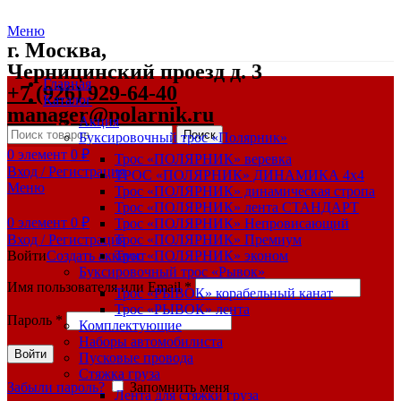
Меню
г. Москва,
Черницинский проезд д. 3
Главная
+7 (926) 929-64-40
Каталог
manager@polarnik.ru
Акция
Поиск
Буксировочный трос «Полярник»
0
элемент
0
₽
Трос «ПОЛЯРНИК» веревка
Вход / Регистрация
ТРОС «ПОЛЯРНИК» ДИНАМИКА 4х4
Меню
Трос «ПОЛЯРНИК» динамическая стропа
Трос «ПОЛЯРНИК» лента СТАНДАРТ
0
элемент
0
₽
Трос «ПОЛЯРНИК» Непровисающий
Вход / Регистрация
Трос «ПОЛЯРНИК» Премиум
Войти
Создать аккаунт
Трос «ПОЛЯРНИК» эконом
Буксировочный трос «Рывок»
Имя пользователя или Email
*
Трос «РЫВОК» корабельный канат
Трос «РЫВОК» лента
Пароль
*
Комплектующие
Наборы автомобилиста
Войти
Пусковые провода
Стяжка груза
Забыли пароль?
Запомнить меня
Лента для стяжки груза