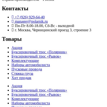
Контакты
+7 (926) 929-64-40
manager@polarnik.ru
Пн-Пт 8.00-18.00, Сб-Вс - выходной
г. Москва, Черницинский проезд 3, строение 3
Товары
Акция
Буксировочный трос «Полярник»
Буксировочный трос «Рывок»
Комплектующие
Наборы автомобилиста
Пусковые провода
Стяжка груза
Хит продаж
Акция
Буксировочный трос «Полярник»
Буксировочный трос «Рывок»
Комплектующие
Наборы автомобилиста