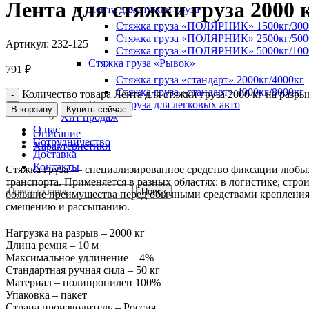
Лента для стяжки груза 2000 
Лента для стяжки груза
Стяжка груза «ПОЛЯРНИК» 1500кг/300
Стяжка груза «ПОЛЯРНИК» 2500кг/500
Артикул:
232-125
Стяжка груза «ПОЛЯРНИК» 5000кг/100
Стяжка груза «Рывок»
791
₽
Стяжка груза «стандарт» 2000кг/4000кг
Стяжка груза «стандарт» 4000кг/8000кг
Количество товара Лента для стяжки груза 2000 кг на разр
Стяжка груза для легковых авто
В корзину
Купить сейчас
Хит продаж
О нас
Описание
Сотрудничество
Характеристики
Доставка
Контакты
Стяжка груза — специализированное средство фиксации любых
транспорта. Применяется в разных областях: в логистике, стр
Поиск
большие преимущества перед обычными средствами крепления гр
смещению и рассыпанию.
Нагрузка на разрыв – 2000 кг
Длина ремня – 10 м
Максимальное удлинение – 4%
Стандартная ручная сила – 50 кг
Материал – полипропилен 100%
Упаковка – пакет
Страна производитель – Россия