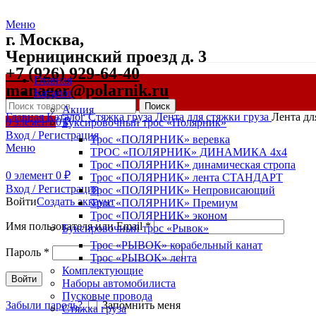
Меню
г. Москва,
Черницинский проезд д. 3
+7 (926) 929-64-40
Главная
manager@polarnik.ru
Каталог
Поиск
Акция
Главная
Каталог
Стяжка груза
Лента для стяжки груза
Лента дл
0
элемент
0
₽
Буксировочный трос «Полярник»
Вход / Регистрация
Трос «ПОЛЯРНИК» веревка
Меню
ТРОС «ПОЛЯРНИК» ДИНАМИКА 4х4
Трос «ПОЛЯРНИК» динамическая стропа
0
элемент
0
₽
Трос «ПОЛЯРНИК» лента СТАНДАРТ
Вход / Регистрация
Трос «ПОЛЯРНИК» Непровисающий
Войти
Создать аккаунт
Трос «ПОЛЯРНИК» Премиум
Трос «ПОЛЯРНИК» эконом
Имя пользователя или Email
*
Буксировочный трос «Рывок»
Трос «РЫВОК» корабельный канат
Пароль
*
Трос «РЫВОК» лента
Комплектующие
Войти
Наборы автомобилиста
Пусковые провода
Забыли пароль?
Запомнить меня
Стяжка груза