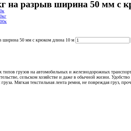
кг на разрыв ширина 50 мм с 
0к
0кг
00к
ыв ширина 50 мм с крюком длина 10 м
 типов грузов на автомобильных и железнодорожных транспортн
оительстве, сельском хозяйстве и даже в обычной жизни. Удобст
уза. Мягкая текстильная лента ремня, не повреждая груз, проч