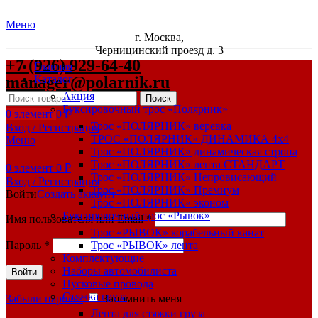
Меню
г. Москва,
Черницинский проезд д. 3
+7 (926) 929-64-40
Главная
manager@polarnik.ru
Каталог
Акция
Поиск
Буксировочный трос «Полярник»
0
элемент
0
₽
Трос «ПОЛЯРНИК» веревка
Вход / Регистрация
ТРОС «ПОЛЯРНИК» ДИНАМИКА 4х4
Меню
Трос «ПОЛЯРНИК» динамическая стропа
Трос «ПОЛЯРНИК» лента СТАНДАРТ
0
элемент
0
₽
Трос «ПОЛЯРНИК» Непровисающий
Вход / Регистрация
Трос «ПОЛЯРНИК» Премиум
Войти
Создать аккаунт
Трос «ПОЛЯРНИК» эконом
Буксировочный трос «Рывок»
Имя пользователя или Email
*
Трос «РЫВОК» корабельный канат
Пароль
*
Трос «РЫВОК» лента
Комплектующие
Наборы автомобилиста
Войти
Пусковые провода
Стяжка груза
Забыли пароль?
Запомнить меня
Лента для стяжки груза