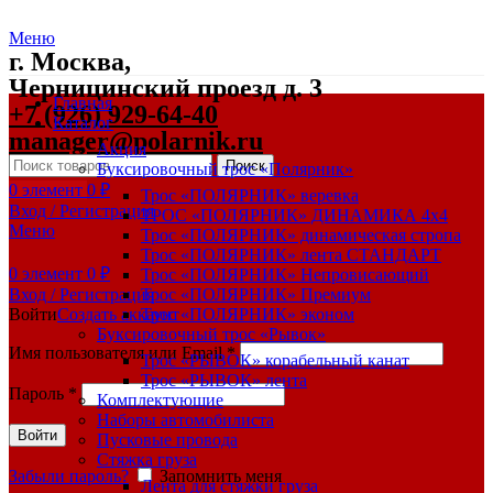
Меню
г. Москва,
Черницинский проезд д. 3
Главная
+7 (926) 929-64-40
Каталог
manager@polarnik.ru
Акция
Поиск
Буксировочный трос «Полярник»
0
элемент
0
₽
Трос «ПОЛЯРНИК» веревка
Вход / Регистрация
ТРОС «ПОЛЯРНИК» ДИНАМИКА 4х4
Меню
Трос «ПОЛЯРНИК» динамическая стропа
Трос «ПОЛЯРНИК» лента СТАНДАРТ
0
элемент
0
₽
Трос «ПОЛЯРНИК» Непровисающий
Вход / Регистрация
Трос «ПОЛЯРНИК» Премиум
Войти
Создать аккаунт
Трос «ПОЛЯРНИК» эконом
Буксировочный трос «Рывок»
Имя пользователя или Email
*
Трос «РЫВОК» корабельный канат
Трос «РЫВОК» лента
Пароль
*
Комплектующие
Наборы автомобилиста
Войти
Пусковые провода
Стяжка груза
Забыли пароль?
Запомнить меня
Лента для стяжки груза