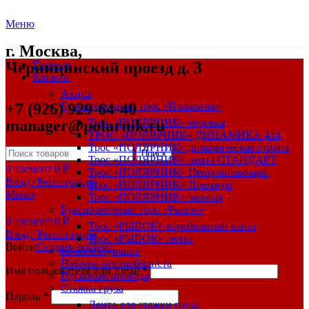
Меню
г. Москва,
Черницинский проезд д. 3
Главная
Каталог
Акция
+7 (926) 929-64-40
Буксировочный трос «Полярник»
manager@polarnik.ru
Трос «ПОЛЯРНИК» веревка
ТРОС «ПОЛЯРНИК» ДИНАМИКА 4х4
Трос «ПОЛЯРНИК» динамическая стропа
Поиск
Трос «ПОЛЯРНИК» лента СТАНДАРТ
0
элемент
0
₽
Трос «ПОЛЯРНИК» Непровисающий
Вход / Регистрация
Трос «ПОЛЯРНИК» Премиум
Меню
Трос «ПОЛЯРНИК» эконом
Буксировочный трос «Рывок»
0
элемент
0
₽
Трос «РЫВОК» корабельный канат
Вход / Регистрация
Трос «РЫВОК» лента
Войти
Создать аккаунт
Комплектующие
Наборы автомобилиста
Имя пользователя или Email
*
Пусковые провода
Стяжка груза
Пароль
*
Лента для стяжки груза