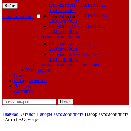
Стяжка груза «ПОЛЯРНИК»
Войти
1500кг/3000к
Стяжка груза «ПОЛЯРНИК»
Забыли пароль?
Запомнить меня
2500кг/5000кг
Стяжка груза «ПОЛЯРНИК»
5000кг/10000к
Стяжка груза «Рывок»
Стяжка груза «стандарт»
2000кг/4000кг
Стяжка груза «стандарт»
4000кг/8000кг
Стяжка груза для легковых авто
Хит продаж
О нас
Сотрудничество
Доставка
Контакты
Поиск
Главная
Каталог
Наборы автомобилиста
Набор автомобилиста
«АвтоТехОсмотр»