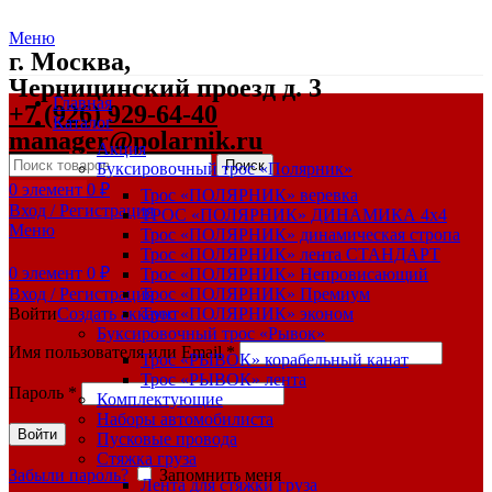
Меню
г. Москва,
Черницинский проезд д. 3
Главная
+7 (926) 929-64-40
Каталог
manager@polarnik.ru
Акция
Поиск
Буксировочный трос «Полярник»
0
элемент
0
₽
Трос «ПОЛЯРНИК» веревка
Вход / Регистрация
ТРОС «ПОЛЯРНИК» ДИНАМИКА 4х4
Меню
Трос «ПОЛЯРНИК» динамическая стропа
Трос «ПОЛЯРНИК» лента СТАНДАРТ
0
элемент
0
₽
Трос «ПОЛЯРНИК» Непровисающий
Вход / Регистрация
Трос «ПОЛЯРНИК» Премиум
Войти
Создать аккаунт
Трос «ПОЛЯРНИК» эконом
Буксировочный трос «Рывок»
Имя пользователя или Email
*
Трос «РЫВОК» корабельный канат
Трос «РЫВОК» лента
Пароль
*
Комплектующие
Наборы автомобилиста
Войти
Пусковые провода
Стяжка груза
Забыли пароль?
Запомнить меня
Лента для стяжки груза