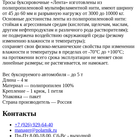
Тросы буксировочные «Лента» изготовлены из
полипропиленовой мультифиламентной нити, имеют ширину
от 45 до 60 мм и разрывную нагрузку от 3000 до 10000 кг.
Основные достоинства ленты из полипропиленовой нити:
стойкая к агрессивным средам (кислотам, щелочам, маслам,
другим нефтепродуктам и различного рода растворителям);
не подвержена воздействию окружающей среды (резкому
изменению влажности и температуры);
сохраняет свои физико-механические свойства при изменении
влажности и температуры в пределах от -70°С до +100°С;
на протяжении всего срока эксплуатации не меняет свои
линейные размеры; не растягивается, не намокает.
Вес буксируемого автомобиля – до 5 т
Длина – 4 м
Материал — полипропилен 100%
Крепление – 1 крюк, 1 петля
Упаковка — пакет
Страна производитель — Россия
Контакты
+7 (926) 929-64-40
manager@polarnik.ru
Пн-Пт 8.00-18.00, Сб-Вс - выходной