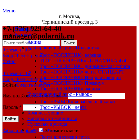
Меню
г. Москва,
Черницинский проезд д. 3
+7 (926) 929-64-40
Главная
manager@polarnik.ru
Каталог
Акция
Поиск
Буксировочный трос «Полярник»
0
элемент
0
₽
Трос «ПОЛЯРНИК» веревка
Вход / Регистрация
ТРОС «ПОЛЯРНИК» ДИНАМИКА 4х4
Меню
Трос «ПОЛЯРНИК» динамическая стропа
Трос «ПОЛЯРНИК» лента СТАНДАРТ
0
элемент
0
₽
Трос «ПОЛЯРНИК» Непровисающий
Вход / Регистрация
Трос «ПОЛЯРНИК» Премиум
Войти
Создать аккаунт
Трос «ПОЛЯРНИК» эконом
Буксировочный трос «Рывок»
Имя пользователя или Email
*
Трос «РЫВОК» корабельный канат
Пароль
*
Трос «РЫВОК» лента
Комплектующие
Наборы автомобилиста
Войти
Пусковые провода
Стяжка груза
Забыли пароль?
Запомнить меня
Лента для стяжки груза