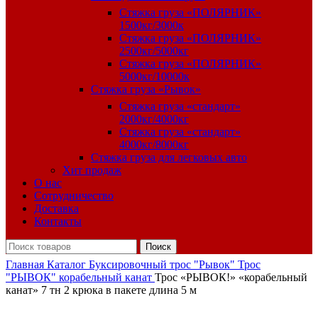
Стяжка груза «ПОЛЯРНИК»
1500кг/3000к
Стяжка груза «ПОЛЯРНИК»
2500кг/5000кг
Стяжка груза «ПОЛЯРНИК»
5000кг/10000к
Стяжка груза «Рывок»
Стяжка груза «стандарт»
2000кг/4000кг
Стяжка груза «стандарт»
4000кг/8000кг
Стяжка груза для легковых авто
Хит продаж
О нас
Сотрудничество
Доставка
Контакты
Поиск
Главная
Каталог
Буксировочный трос "Рывок"
Трос
"РЫВОК" корабельный канат
Трос «РЫВОК!» «корабельный
канат» 7 тн 2 крюка в пакете длина 5 м