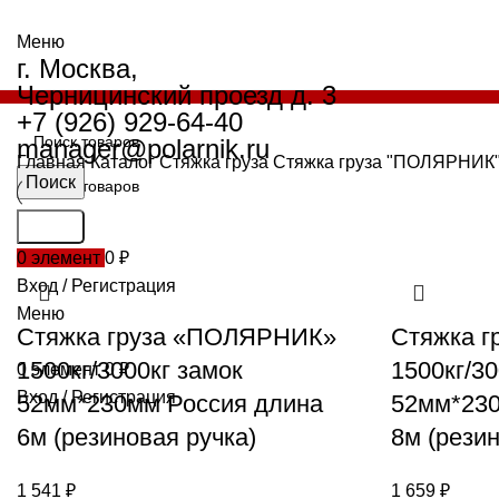
Меню
г. Москва,
Черницинский проезд д. 3
+7 (926) 929-64-40
manager@polarnik.ru
Главная
Каталог
Стяжка груза
Стяжка груза "ПОЛЯРНИК"
Поиск
Поиск
0
элемент
0
₽
Вход / Регистрация
Меню
Стяжка груза «ПОЛЯРНИК»
Стяжка 
1500кг/3000кг замок
1500кг/30
0
элемент
0
₽
Вход / Регистрация
52мм*230мм Россия длина
52мм*230
6м (резиновая ручка)
8м (резин
1 541
₽
1 659
₽