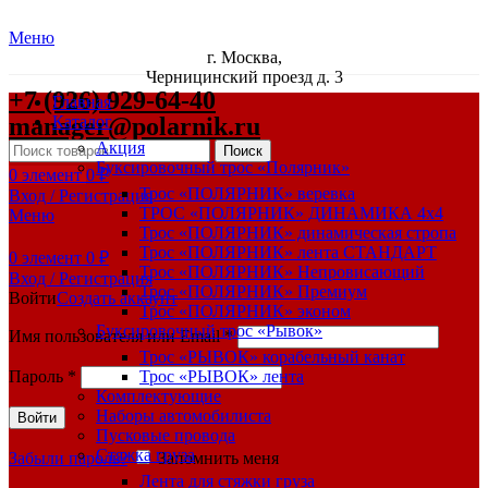
Меню
г. Москва,
Черницинский проезд д. 3
+7 (926) 929-64-40
Главная
manager@polarnik.ru
Каталог
Акция
Поиск
Буксировочный трос «Полярник»
0
элемент
0
₽
Трос «ПОЛЯРНИК» веревка
Вход / Регистрация
ТРОС «ПОЛЯРНИК» ДИНАМИКА 4х4
Меню
Трос «ПОЛЯРНИК» динамическая стропа
Трос «ПОЛЯРНИК» лента СТАНДАРТ
0
элемент
0
₽
Трос «ПОЛЯРНИК» Непровисающий
Вход / Регистрация
Трос «ПОЛЯРНИК» Премиум
Войти
Создать аккаунт
Трос «ПОЛЯРНИК» эконом
Буксировочный трос «Рывок»
Имя пользователя или Email
*
Трос «РЫВОК» корабельный канат
Пароль
*
Трос «РЫВОК» лента
Комплектующие
Наборы автомобилиста
Войти
Пусковые провода
Стяжка груза
Забыли пароль?
Запомнить меня
Лента для стяжки груза