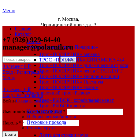
Меню
г. Москва,
Черницинский проезд д. 3
Главная
Каталог
+7 (926) 929-64-40
Акция
manager@polarnik.ru
Буксировочный трос «Полярник»
Трос «ПОЛЯРНИК» веревка
ТРОС «ПОЛЯРНИК» ДИНАМИКА 4х4
Поиск
Трос «ПОЛЯРНИК» динамическая стропа
0
элемент
0
₽
Трос «ПОЛЯРНИК» лента СТАНДАРТ
Вход / Регистрация
Трос «ПОЛЯРНИК» Непровисающий
Меню
Трос «ПОЛЯРНИК» Премиум
Трос «ПОЛЯРНИК» эконом
0
элемент
0
₽
Буксировочный трос «Рывок»
Вход / Регистрация
Трос «РЫВОК» корабельный канат
Войти
Создать аккаунт
Трос «РЫВОК» лента
Комплектующие
Имя пользователя или Email
*
Наборы автомобилиста
Пусковые провода
Пароль
*
Стяжка груза
Войти
Лента для стяжки груза